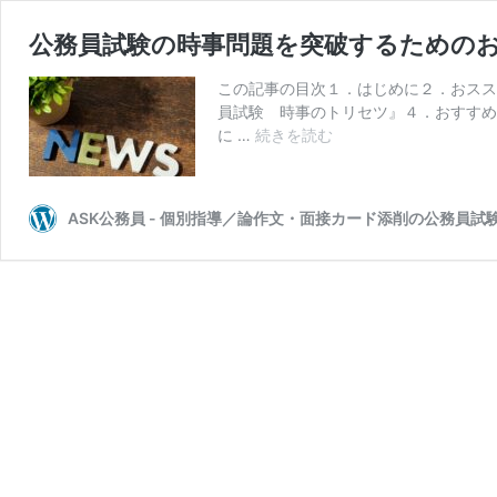
公務員試験の時事問題を突破するための
この記事の目次１．はじめに２．おスス
員試験 時事のトリセツ』４．おすすめ
公
に …
続きを読む
務
員
試
ASK公務員 - 個別指導／論作文・面接カード添削の公務員試
験
の
時
事
問
題
を
突
破
す
る
た