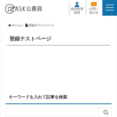
t
個別指導
お問い
o
講座
合わせ
g
g
l
ホーム
/
登録テストページ
e
n
登録テストページ
a
v
i
g
a
t
i
o
n
キーワードを入れて記事を検索
