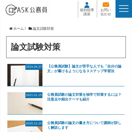
t
個別指導
お問い
o
講座
合わせ
g
g
l
ホーム
/
論文試験対策
e
n
a
論文試験対策
v
i
g
a
【公務員試験】論文が苦手な人でも「自分の論
2024.05.27
t
文」が書けるようになる３ステップ学習法
i
o
n
公務員試験の論文対策を独学で対策するには？
2021.01.15
注意点や頻出テーマも紹介
公務員試験の論文の書き方について講師が詳し
2020.12.10
く解説します