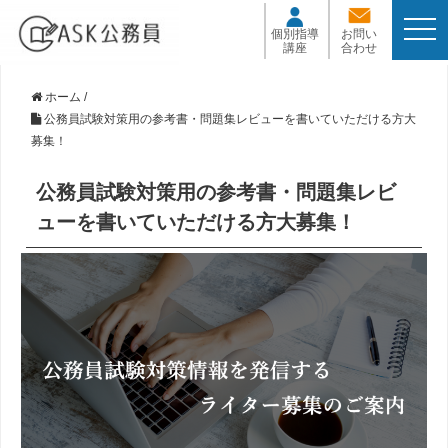
t
個別指導
お問い
o
講座
合わせ
g
g
l
ホーム
/
e
公務員試験対策用の参考書・問題集レビューを書いていただける方大
n
募集！
a
v
i
公務員試験対策用の参考書・問題集レビ
g
ューを書いていただける方大募集！
a
t
i
o
n