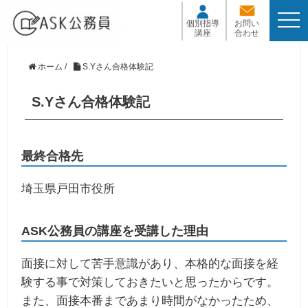
t
個別指導
お問い
o
講座
合わせ
g
g
l
ホーム
/
S.Yさん合格体験記
e
n
S.Yさん合格体験記
a
v
i
g
a
最終合格先
t
i
埼玉県戸田市役所
o
n
ASK公務員の講座を受講した理由
面接に対して苦手意識があり、本格的な面接を経
験する事で対策しておきたいと思ったからです。
また、面接本番まであまり時間がなかったため、