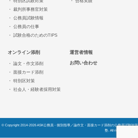
・ 特別区試験対策
・ 合格実績
・ 裁判所事務官対策
・ 公務員試験情報
・ 公務員の仕事
・ 試験合格のためのTIPS
オンライン添削
運営者情報
お問い合わせ
・ 論文・作文添削
・ 面接カード添削
・ 特別区対策
・ 社会人・経験者採用対策
© Copyright 2014-2026 ASK公務員 - 個別指導／論作文・面接カード添削の公務員試験対策
塾. All rights reserved.