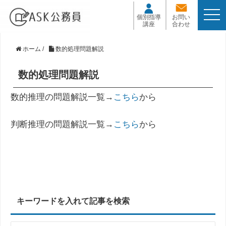
t
個別指導
お問い
o
講座
合わせ
g
g
l
ホーム
/
数的処理問題解説
e
n
数的処理問題解説
a
v
i
数的推理の問題解説一覧→
こちら
から
g
a
t
判断推理の問題解説一覧→
こちら
から
i
o
n
キーワードを入れて記事を検索