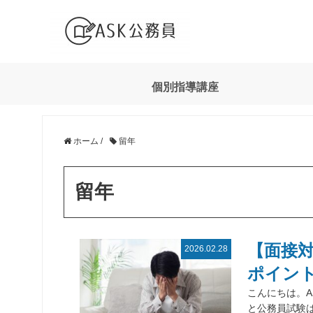
個別指導講座
ホーム
/
留年
留年
【面接
2026.02.28
ポイン
こんにちは。A
と公務員試験