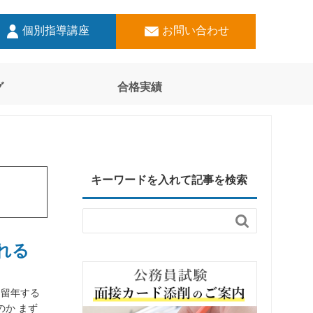
個別指導講座
お問い合わせ
グ
合格実績
キーワードを入れて記事を検索

れる
を留年する
か まず