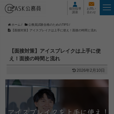
t
個別指導
お問い
o
講座
合わせ
g
g
l
ホーム
/
公務員試験合格のためのTIPS
/
e
【面接対策】アイスブレイクは上手に使え！面接の時間と流れ
n
a
v
i
【面接対策】アイスブレイクは上手に使
g
a
え！面接の時間と流れ
t
i
2026年2月10日
o
n