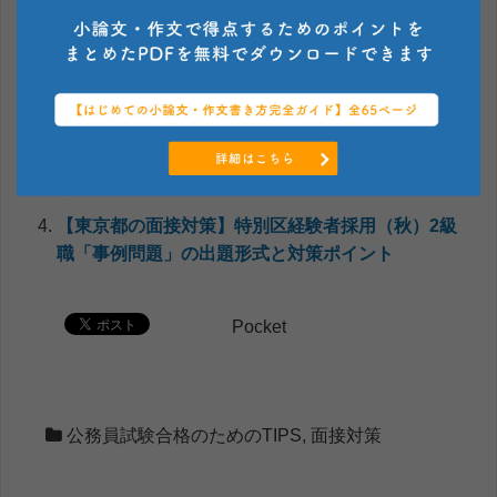
【公務員試験】社会人採用でよく聞かれる質問/転
職理由の答え方
【公務員試験の面接】第一印象はこうやって向上
させよ
【裁判所事務官一般職】おすすめの志望動機の作
り方
【東京都の面接対策】特別区経験者採用（秋）2級
職「事例問題」の出題形式と対策ポイント
Pocket
公務員試験合格のためのTIPS
,
面接対策