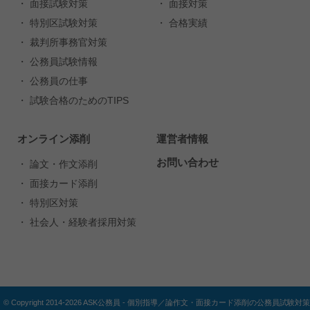
・ 面接試験対策
・ 面接対策
・ 特別区試験対策
・ 合格実績
・ 裁判所事務官対策
・ 公務員試験情報
・ 公務員の仕事
・ 試験合格のためのTIPS
オンライン添削
運営者情報
お問い合わせ
・ 論文・作文添削
・ 面接カード添削
・ 特別区対策
・ 社会人・経験者採用対策
© Copyright 2014-2026 ASK公務員 - 個別指導／論作文・面接カード添削の公務員試験対策