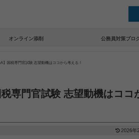
オンライン添削
公務員対策ブロ
&A】国税専門官試験 志望動機はココから考える！
国税専門官試験 志望動機はココ
2026年