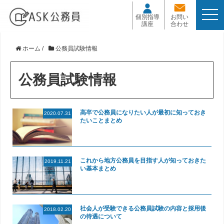
t
個別指導
お問い
o
講座
合わせ
g
g
l
ホーム
/
公務員試験情報
e
n
a
公務員試験情報
v
i
g
a
高卒で公務員になりたい人が最初に知っておき
2020.07.31
t
たいことまとめ
i
o
n
これから地方公務員を目指す人が知っておきた
2019.11.21
い基本まとめ
社会人が受験できる公務員試験の内容と採用後
2018.02.20
の待遇について