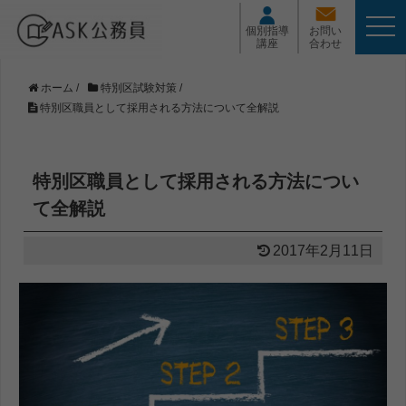
t
個別指導
お問い
o
講座
合わせ
g
g
l
ホーム
/
特別区試験対策
/
e
特別区職員として採用される方法について全解説
n
a
v
i
特別区職員として採用される方法につい
g
a
て全解説
t
i
2017年2月11日
o
n