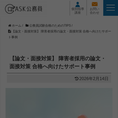
t
個別指導
お問い
o
講座
合わせ
g
g
l
ホーム
/
公務員試験合格のためのTIPS
/
e
【論文・面接対策】 障害者採用の論文・面接対策 合格へ向けたサポー
n
ト事例
a
v
i
g
【論文・面接対策】 障害者採用の論文・
a
t
面接対策 合格へ向けたサポート事例
i
o
n
2026年2月14日