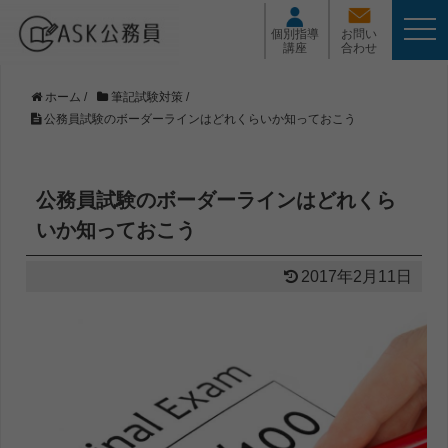
t
個別指導
お問い
o
講座
合わせ
g
g
l
ホーム
/
筆記試験対策
/
e
公務員試験のボーダーラインはどれくらいか知っておこう
n
a
v
i
公務員試験のボーダーラインはどれくら
g
a
いか知っておこう
t
i
2017年2月11日
o
n