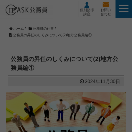
t
個別指導
お問い
o
講座
合わせ
g
g
l
ホーム
/
公務員の仕事
/
e
公務員の昇任のしくみについて(2)地方公務員編①
n
a
v
i
公務員の昇任のしくみについて(2)地方公
g
a
務員編①
t
i
2024年11月30日
o
n