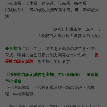
⇒事務系、土木系、建築系、設備系、衛生系
試験区分Ⅱ…満40歳以上満50歳未満、Ⅲ…満40歳未
満
参考）札幌市ホームページ
「札幌市人事行政の運営等の状況」
◆京都市
においても、能力ある職員の抜てきや早期
育成、職員の自己研鑽と能力開発などのため、
「係
長能力認定試験」
を実施しています。
〔係長能力認定試験を実施している職種〕 ※京都
市の場合
⇒一般事務職、一般技術職及び一部の免許・資格
職、学校事務職
大卒の場合、最短で入庁7年目、経験者採用は入庁２