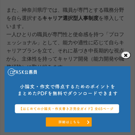
また、神奈川県庁では、職員が専門とする職務分野
を自ら選択する
キャリア選択型人事制度
を導入して
います。
一人ひとりの職員が専門性と使命感を持つ「プロフ
ェッショナル」として、能力や適性に応じて自らキ
ャリアプランを立て、それに基づき中長期的な視点
から、主体性を持ってキャリア開発（能力開発や職
務経験）に取り組みます。
引用）神奈川県人事委員会ホームページより
このように、昇任試験が実施されているかどうかに
ついては、各都道府県や市役所など、それぞれの地
方自治体により異なっており、一概に述べることは
できません。