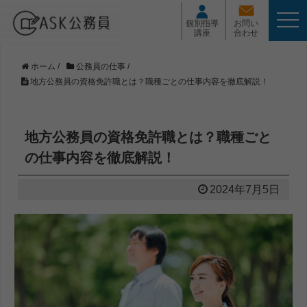
t
個別指導
お問い
o
講座
合わせ
g
g
l
ホーム
/
公務員の仕事
/
e
地方公務員の資格免許職とは？職種ごとの仕事内容を徹底解説！
n
a
v
i
地方公務員の資格免許職とは？職種ごと
g
a
の仕事内容を徹底解説！
t
i
2024年7月5日
o
n