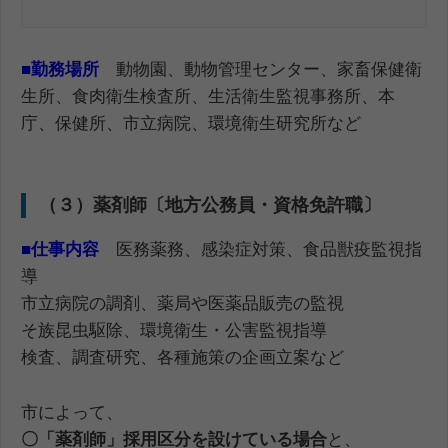
■勤務場所
動物園、動物管理センター、家畜保健衛
生所、食肉衛生検査所、生活衛生監視事務所、本
庁、保健所、市立病院、環境衛生研究所など
（３）薬剤師〔地方公務員・資格免許職〕
■
仕事内容
医務薬務、感染症対策、食品獣疫監視指
導
市立病院の調剤、薬局や医薬品販売の監視
そ族昆虫駆除、環境衛生・公害監視指導
検査、調査研究、各種施策の企画立案など
市によって、
〇「薬剤師」採用区分を設けている場合
と、