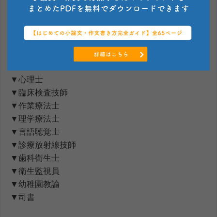
（６）その他
上に挙げた以外にも、地方公務員の資格免許職とし
て下記のような職種があります。
▼看護師
▼心理士
▼臨床検査技師
▼作業療法士
▼理学療法士
▼言語聴覚士
▼診療放射線技師
▼歯科衛生士
▼衛生監視員
▼幼稚園教諭
▼司書