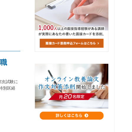
級職
2次試験に
の特別区経