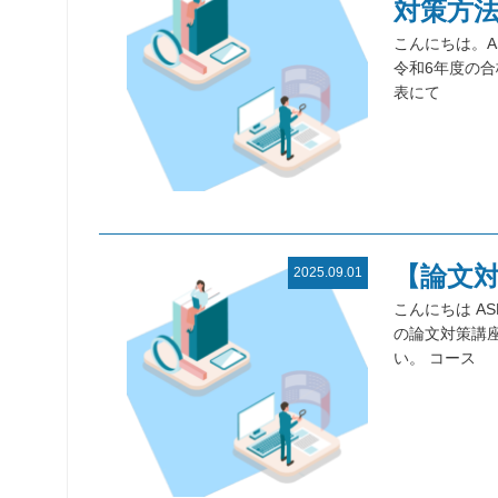
対策方
こんにちは。A
令和6年度の合
表にて
【論文
2025.09.01
こんにちは A
の論文対策講
い。 コース