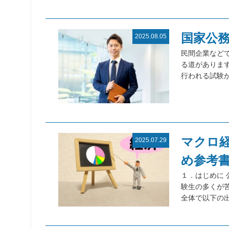
国家公
2025.08.05
民間企業など
る道がありま
行われる試験
マクロ
2025.07.29
め参考
１．はじめに
験生の多くが
全体で以下の