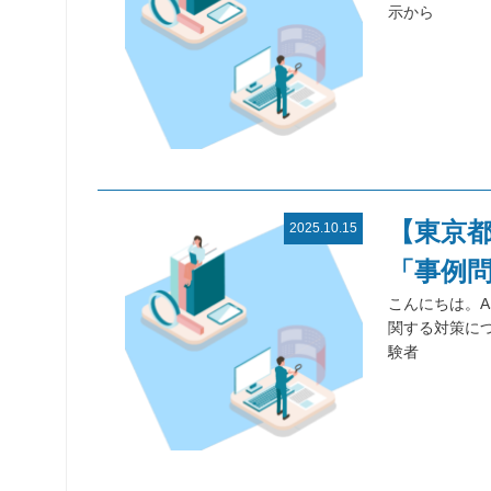
示から
【東京
2025.10.15
「事例
こんにちは。A
関する対策につ
験者