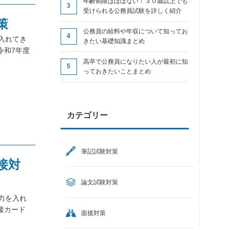
年齢制限はほぼない！３０歳以上でも
受けられる公務員試験を詳しく紹介
策
公務員の給料や年収について知ってお
を入れてき
きたい基礎知識まとめ
令和7年度
高卒で公務員になりたい人が最初に知
っておきたいことまとめ
カテゴリー
筆記試験対策
接対
論文試験対策
も力を入れ
接カード
面接対策