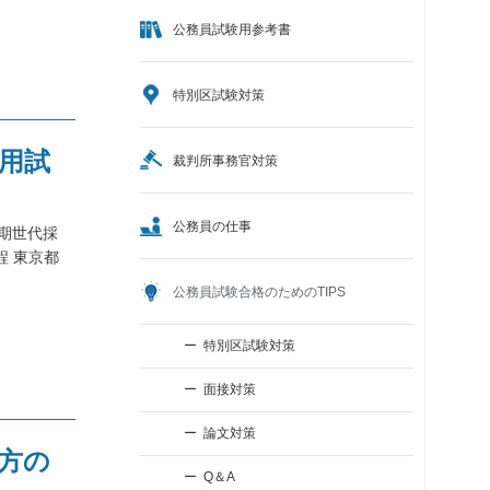
公務員試験用参考書
特別区試験対策
採用試
裁判所事務官対策
公務員の仕事
河期世代採
 東京都
公務員試験合格のためのTIPS
特別区試験対策
面接対策
論文対策
方の
Q＆A