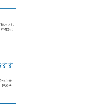
て採用され
と府省別に
おすす
会った受
、経済学