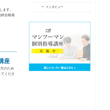
インタビュー
えします。
最終合格発
講座
す方のため
してくださ