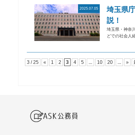
埼玉県
2025.07.05
説！
埼玉県・神奈
どでの社会人
3 / 25
«
1
2
3
4
5
...
10
20
...
»