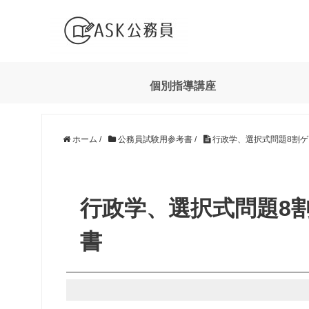
個別指導講座
ホーム
/
公務員試験用参考書
/
行政学、選択式問題8割ゲ
行政学、選択式問題8
書