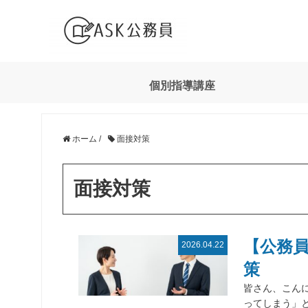
個別指導講座
ホーム
/
面接対策
面接対策
【公務
2026.04.22
策
皆さん、こんに
ってしまう」