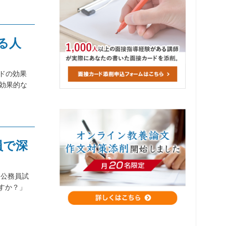
る人
ードの効果
効果的な
員で深
「公務員試
すか？」