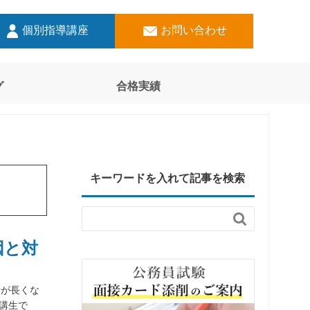
個別指導講座
お問い合わせ
グ
合格実績
キーワードを入れて記事を検索

因と対
話が長くな
講生で