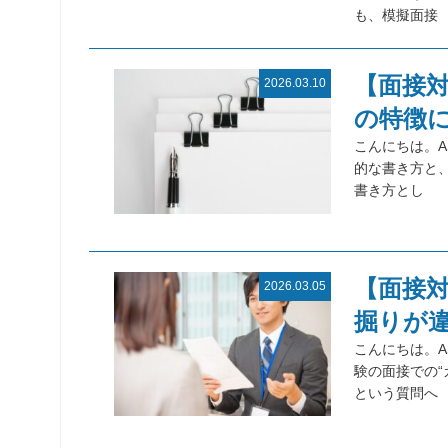
も、模擬面接
【面接
2026.03.10
の特徴
こんにちは。A
的な書き方と
書き方とし
【面接
2026.03.05
掘りが
こんにちは。A
験の面接での“
という質問へ