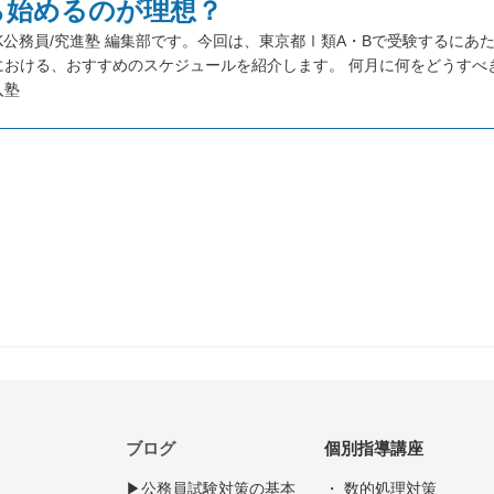
ら始めるのが理想？
K公務員/究進塾 編集部です。今回は、東京都Ⅰ類A・Bで受験するにあ
における、おすすめのスケジュールを紹介します。 何月に何をどうすべ
入塾
ブログ
個別指導講座
▶︎公務員試験対策の基本
・ 数的処理対策