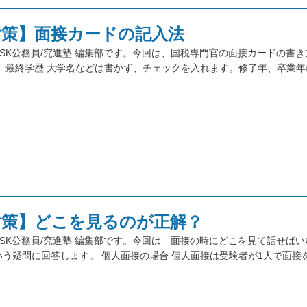
対策】面接カードの記入法
SK公務員/究進塾 編集部です。今回は、国税専門官の面接カードの書
。 最終学歴 大学名などは書かず、チェックを入れます。修了年、卒業年
対策】どこを見るのが正解？
SK公務員/究進塾 編集部です。今回は「面接の時にどこを見て話せば
う疑問に回答します。 個人面接の場合 個人面接は受験者が1人で面接