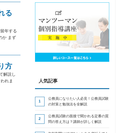
れる
を留年する
か まず
り方
いて解説し
人気記事
行われま
公務員になりたい人必見！公務員試験
の対策と勉強法を全解説
公務員試験の面接で聞かれる定番の質
問の答え方は？講師が詳しく解説