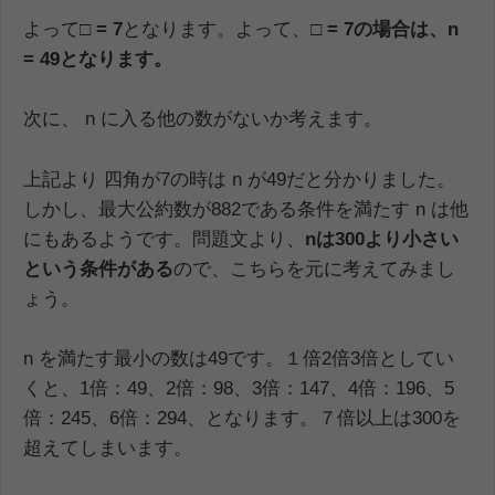
よって
□ = 7
となります。よって、
□ = 7
の場合は、
n
= 49
となります。
次に、 n に入る他の数がないか考えます。
上記より 四角が7の時は n が49だと分かりました。
しかし、最大公約数が882である条件を満たす n は他
にもあるようです。問題文より、
n
は
300
より小さい
という条件がある
ので、こちらを元に考えてみまし
ょう。
n を満たす最小の数は49です。１倍2倍3倍としてい
くと、1倍：49、2倍：98、3倍：147、4倍：196、5
倍：245、6倍：294、となります。７倍以上は300を
超えてしまいます。