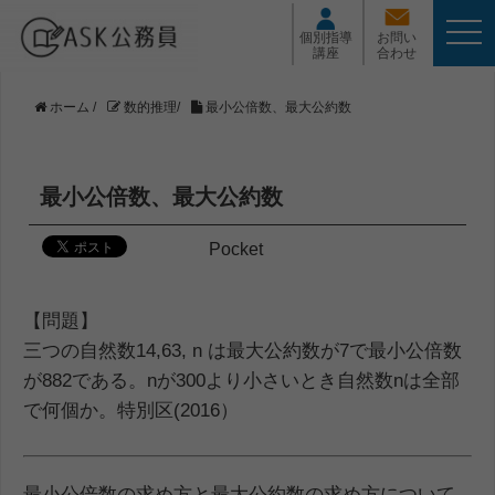
t
個別指導
お問い
o
講座
合わせ
g
g
l
ホーム
/
数的推理
/
最小公倍数、最大公約数
e
n
a
v
最小公倍数、最大公約数
i
g
a
Pocket
t
i
o
【問題】
n
三つの自然数14,63, n は最大公約数が7で最小公倍数
が882である。nが300より小さいとき自然数nは全部
で何個か。特別区(2016）
最小公倍数の求め方と最大公約数の求め方について