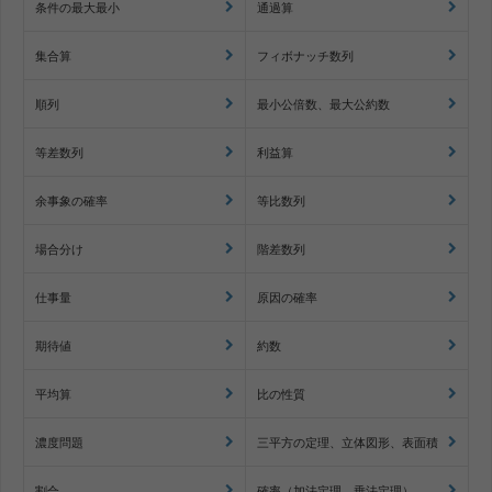
条件の最大最小
通過算
集合算
フィボナッチ数列
順列
最小公倍数、最大公約数
等差数列
利益算
余事象の確率
等比数列
場合分け
階差数列
仕事量
原因の確率
期待値
約数
平均算
比の性質
濃度問題
三平方の定理、立体図形、表面積
割合
確率（加法定理、乗法定理）