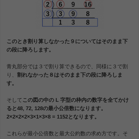
このとき割り算しなかった９については
そのまま下
の段に降ろします。
青丸部分では３で割り算できるので、同様に３で割
り、
割れなかった８はそのまま下の段
に降ろしま
す。
そして
この図の中の
L
字型の枠内の数字を全てかけ
ると
48, 72, 128
の最小公倍数になります。
2
×2×2×2×3×1×3×8 = 1152
となります。
これらが最小公倍数と最大公約数の求め方です。そ